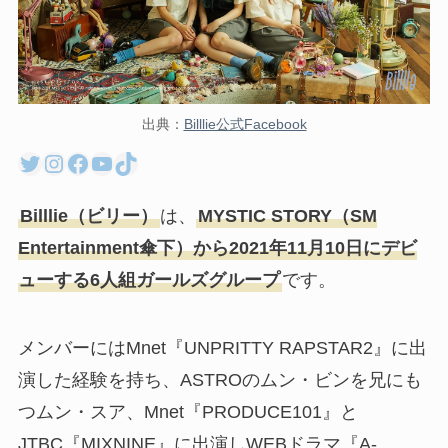
出典：
Billlie公式Facebook
Twitter
Instagram
Facebook
YouTube
TikTok
Billlie（ビリー）
は、
MYSTIC STORY（SM
Entertainment傘下）から2021年11月10日にデビ
ューする6人組ガールズグループ
です。
メンバーにはMnet『UNPRITTY RAPSTAR2』に出
演した経験を持ち、ASTROのムン・ビンを兄にも
つムン・スア、Mnet『PRODUCE101』と
JTBC『MIXNINE』に出演しWEBドラマ『A-