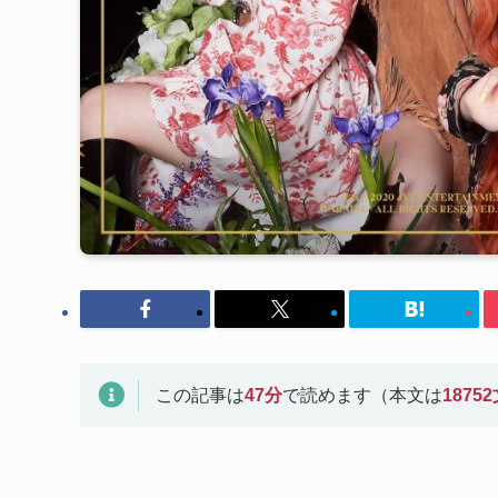
この記事は
47
分
で読めます（本文は
18752