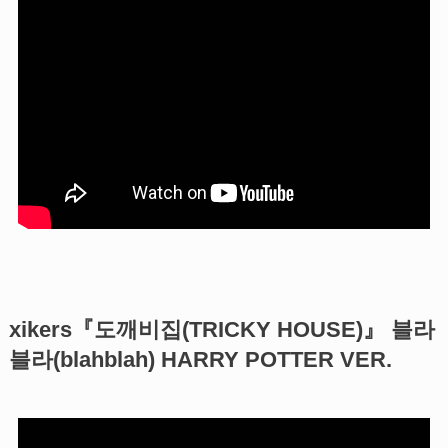
xikers『도깨비집(TRICKY HOUSE)』 블라
블라(blahblah) HARRY POTTER VER.