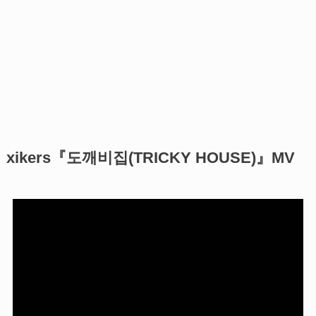
xikers『도깨비집(TRICKY HOUSE)』MV