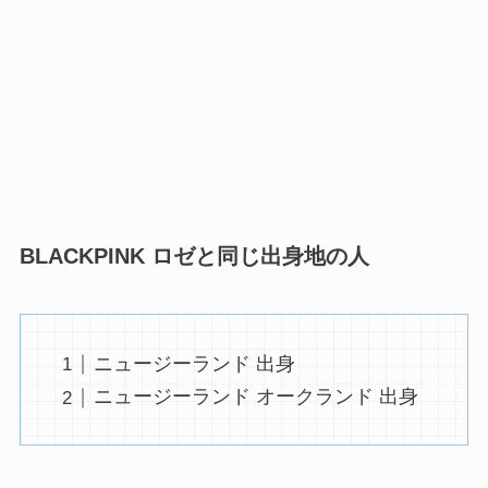
BLACKPINK ロゼと同じ出身地の人
ニュージーランド 出身
ニュージーランド オークランド 出身