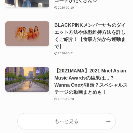
コーデがたくさん♡
2020-09-10
BLACKPINKメンバーたちのダイ
エット方法や体型維持方法を詳し
くご紹介！【食事方法から運動ま
で】
2020-06-21
【2021MAMA】2021 Mnet Asian
Music Awardsの結果は…？
Wanna Oneが復活？スペシャルス
テージの動画まとめも！
2021-12-20
もっと見る