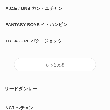
A.C.E / UNB カン・ユチャン
FANTASY BOYS イ・ハンビン
TREASURE パク・ジョンウ
もっと見る
リードダンサー
NCT へチャン