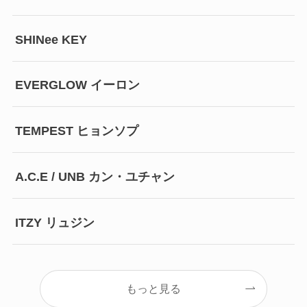
SHINee KEY
EVERGLOW イーロン
TEMPEST ヒョンソプ
A.C.E / UNB カン・ユチャン
ITZY リュジン
もっと見る