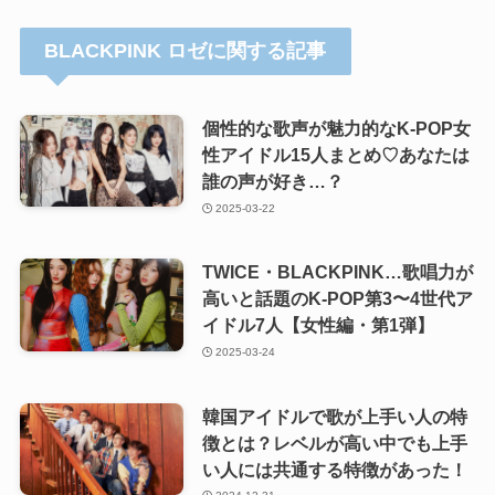
BLACKPINK ロゼに関する記事
個性的な歌声が魅力的なK-POP女
性アイドル15人まとめ♡あなたは
誰の声が好き…？
2025-03-22
TWICE・BLACKPINK…歌唱力が
高いと話題のK-POP第3〜4世代ア
イドル7人【女性編・第1弾】
2025-03-24
韓国アイドルで歌が上手い人の特
徴とは？レベルが高い中でも上手
い人には共通する特徴があった！