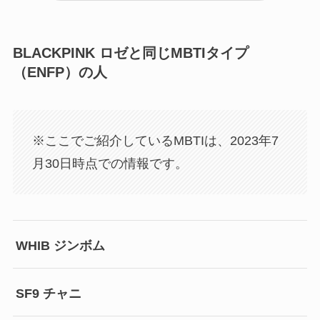
BLACKPINK ロゼと同じMBTIタイプ
（ENFP）の人
※ここでご紹介しているMBTIは、2023年7
月30日時点での情報です。
WHIB ジンボム
SF9 チャニ