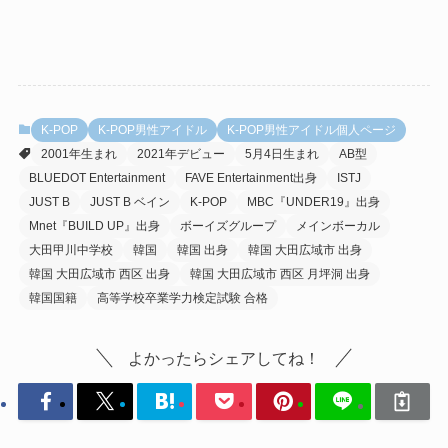
K-POP
K-POP男性アイドル
K-POP男性アイドル個人ページ
2001年生まれ
2021年デビュー
5月4日生まれ
AB型
BLUEDOT Entertainment
FAVE Entertainment出身
ISTJ
JUST B
JUST B ベイン
K-POP
MBC『UNDER19』出身
Mnet『BUILD UP』出身
ボーイズグループ
メインボーカル
大田甲川中学校
韓国
韓国 出身
韓国 大田広域市 出身
韓国 大田広域市 西区 出身
韓国 大田広域市 西区 月坪洞 出身
韓国国籍
高等学校卒業学力検定試験 合格
よかったらシェアしてね！