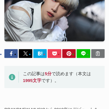
この記事は
5
分
で読めます（本文は
1995
文字
です）。