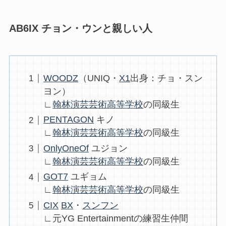
AB6IX チョン・ウンと親しい人
WOODZ
（UNIQ・
X1
出身：チョ・スン
ヨン）
∟
翰林演芸芸術高等学校
の同級生
PENTAGON
キノ
∟
翰林演芸芸術高等学校
の同級生
OnlyOneOf
ユジョン
∟
翰林演芸芸術高等学校
の同級生
GOT7
ユギョム
∟
翰林演芸芸術高等学校
の同級生
CIX
BX
・
スンフン
∟元YG Entertainmentの練習生仲間