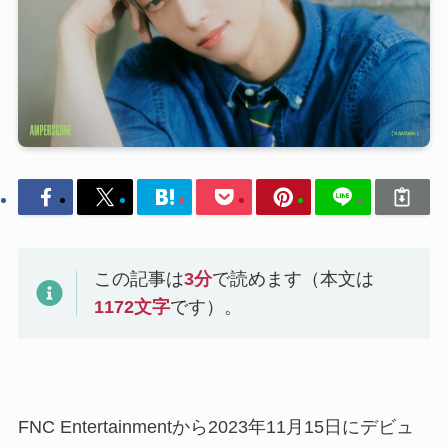
この記事は
3
分
で読めます（本文は
1172
文字
です）。
FNC Entertainmentから2023年11月15日にデビュ