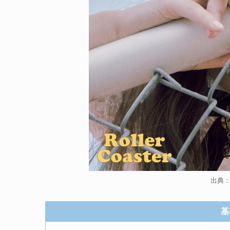
出典：N
基