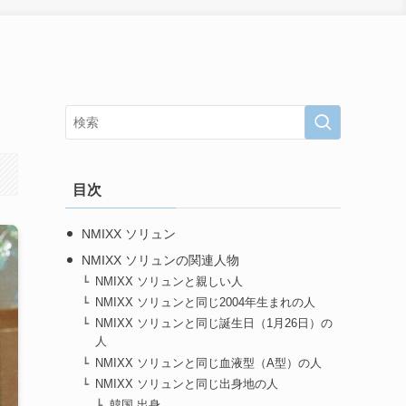
目次
NMIXX ソリュン
NMIXX ソリュンの関連人物
NMIXX ソリュンと親しい人
NMIXX ソリュンと同じ2004年生まれの人
NMIXX ソリュンと同じ誕生日（1月26日）の
人
NMIXX ソリュンと同じ血液型（A型）の人
NMIXX ソリュンと同じ出身地の人
韓国 出身