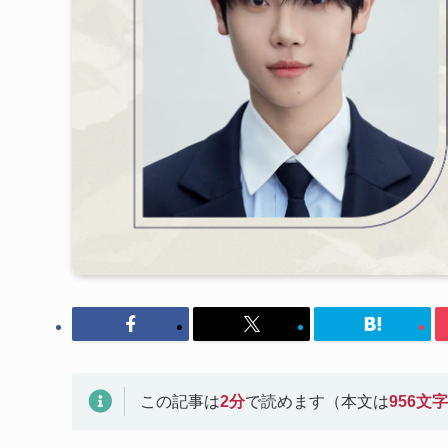
この記事は
2
分
で読めます（本文は
956
文字