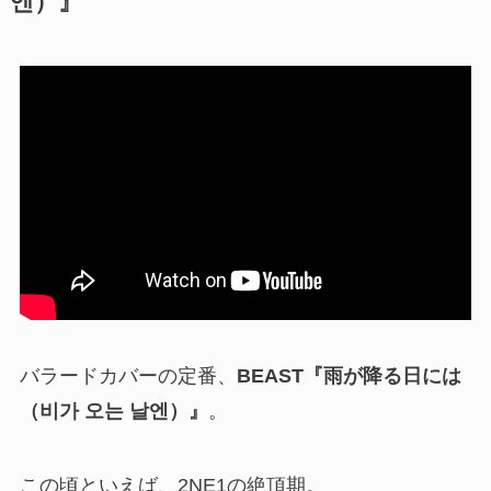
엔）』
バラードカバーの定番、
BEAST『雨が降る日には
（비가 오는 날엔）』
。
この頃といえば、2NE1の絶頂期。