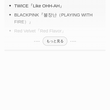
TWICE『Like OHH-AH』
BLACKPINK『불장난（PLAYING WITH
FIRE）』
Red Velvet『Red Flavor』
もっと見る