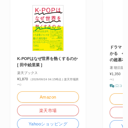
ドラマ・文
かる 今
K-POPはなぜ世界を熱くするのか
の超基本
[ 田中絵里菜 ]
著:朝日新
楽天ブックス
¥1,350
（20
¥1,870
（2026/06/24 04:15時点 | 楽天市場調
べ）
べ）
口コミ
Amazon
楽天市場
Yahooショッピング
Y