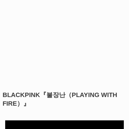
BLACKPINK『불장난（PLAYING WITH
FIRE）』