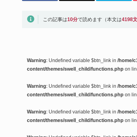
この記事は
10
分
で読めます（本文は
4198
Warning
: Undefined variable $btn_link in
/home/c
content/themes/swell_child/functions.php
on li
Warning
: Undefined variable $btn_link in
/home/c
content/themes/swell_child/functions.php
on li
Warning
: Undefined variable $btn_link in
/home/c
content/themes/swell_child/functions.php
on li