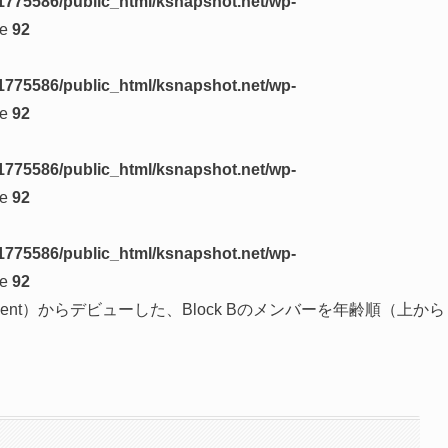
1775586/public_html/ksnapshot.net/wp-
ne
92
1775586/public_html/ksnapshot.net/wp-
ne
92
1775586/public_html/ksnapshot.net/wp-
ne
92
1775586/public_html/ksnapshot.net/wp-
ne
92
ertainment）からデビューした、Block Bのメンバーを年齢順（上から