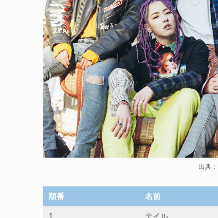
出典：B
順番
名前
1
テイル