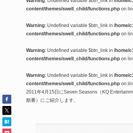
Warning
: Undefined variable $btn_link in
/home/c
content/themes/swell_child/functions.php
on li
Warning
: Undefined variable $btn_link in
/home/c
content/themes/swell_child/functions.php
on li
Warning
: Undefined variable $btn_link in
/home/c
content/themes/swell_child/functions.php
on li
Warning
: Undefined variable $btn_link in
/home/c
content/themes/swell_child/functions.php
on li
2011年4月15日にSeven Seasons（KQ Ent
順番）にご紹介します。