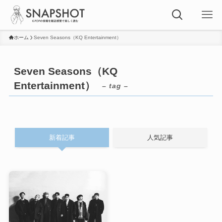
ホーム
Seven Seasons（KQ Entertainment）
Seven Seasons（KQ
Entertainment）
– tag –
新着記事
人気記事