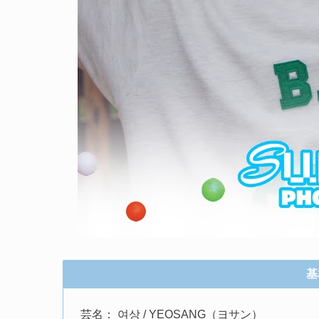
基
芸名： 여상 / YEOSANG（ヨサン）