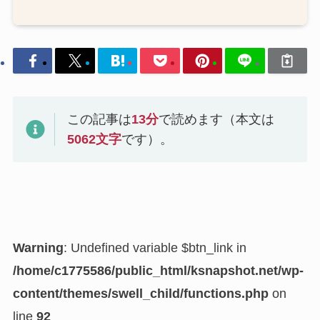
この記事は
13
分
で読めます（本文は
5062
文字
です）。
Warning
: Undefined variable $btn_link in
/home/c1775586/public_html/ksnapshot.net/wp-
content/themes/swell_child/functions.php
on
line
92