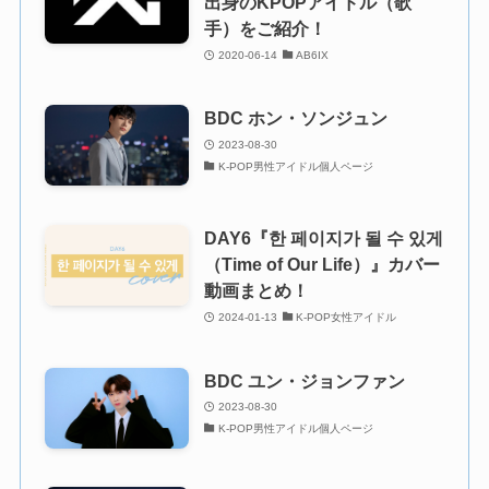
出身のKPOPアイドル（歌
手）をご紹介！
2020-06-14
AB6IX
BDC ホン・ソンジュン
2023-08-30
K-POP男性アイドル個人ページ
DAY6『한 페이지가 될 수 있게
（Time of Our Life）』カバー
動画まとめ！
2024-01-13
K-POP女性アイドル
BDC ユン・ジョンファン
2023-08-30
K-POP男性アイドル個人ページ