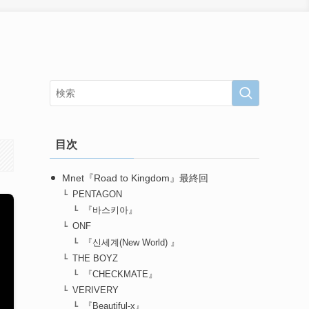
目次
Mnet『Road to Kingdom』最終回
PENTAGON
『바스키아』
ONF
『신세계(New World) 』
THE BOYZ
『CHECKMATE』
VERIVERY
『Beautiful-x』