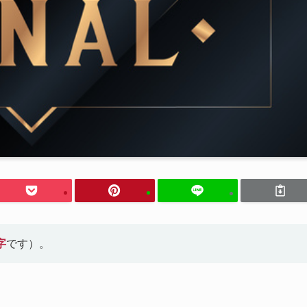
字
です）。