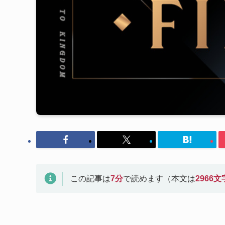
この記事は
7
分
で読めます（本文は
2966
文