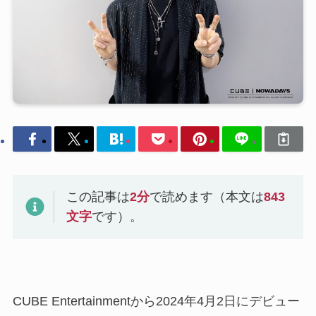
この記事は
2
分
で読めます（本文は
843
文字
です）。
CUBE Entertainmentから2024年4月2日にデビュー