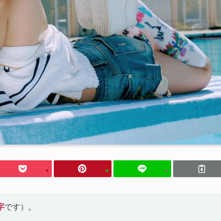
字
です）。