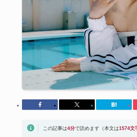
この記事は
4
分
で読めます（本文は
1574
文