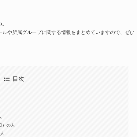
pa。
フィールや所属グループに関する情報をまとめていますので、ぜひ
目次
人
3日）の人
の人