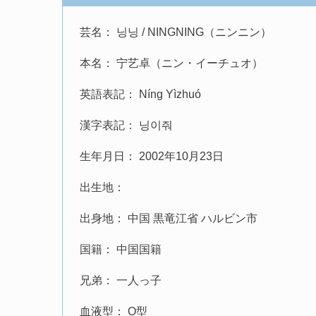
芸名： 닝닝 / NINGNING（ニンニン）
本名： 宁艺卓（ニン・イーチュオ）
英語表記： Níng Yìzhuó
漢字表記： 닝이줘
生年月日： 2002年10月23日
出生地：
出身地： 中国 黒竜江省 ハルビン市
国籍： 中国国籍
兄弟： 一人っ子
血液型： O型