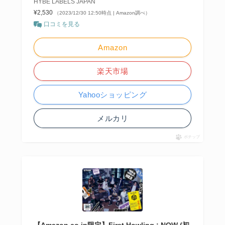
HYBE LABELS JAPAN
¥2,530
（2023/12/30 12:50時点 | Amazon調べ）
口コミを見る
Amazon
楽天市場
Yahooショッピング
メルカリ
ポチップ
【Amazon.co.jp限定】First Howling : NOW (初