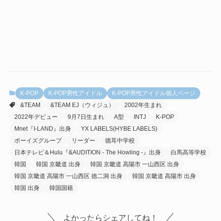
K-POP
K-POP男性アイドル
K-POP男性アイドル個人ページ
&TEAM
&TEAM EJ（ウィジュ）
2002年生まれ
2022年デビュー
9月7日生まれ
A型
INTJ
K-POP
Mnet『I-LAND』出身
YX LABELS(HYBE LABELS)
ボーイズグループ
リーダー
德耳中学校
日本テレビ＆Hulu『&AUDITION - The Howling -』出身
白馬高等学校
韓国
韓国 京畿道 出身
韓国 京畿道 高陽市 一山西区 出身
韓国 京畿道 高陽市 一山西区 徳二洞 出身
韓国 京畿道 高陽市 出身
韓国 出身
韓国国籍
よかったらシェアしてね！