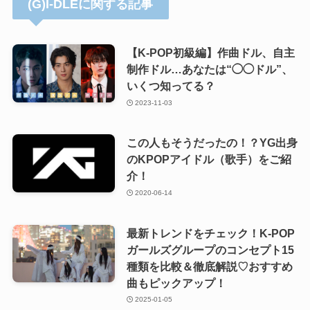
(G)I-DLEに関する記事
【K-POP初級編】作曲ドル、自主
制作ドル…あなたは“◯◯ドル”、
いくつ知ってる？
2023-11-03
この人もそうだったの！？YG出身
のKPOPアイドル（歌手）をご紹
介！
2020-06-14
最新トレンドをチェック！K-POP
ガールズグループのコンセプト15
種類を比較＆徹底解説♡おすすめ
曲もピックアップ！
2025-01-05