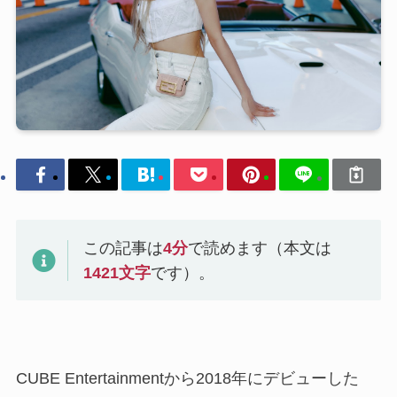
この記事は
4
分
で読めます（本文は
1421
文字
です）。
CUBE Entertainmentから2018年にデビューした