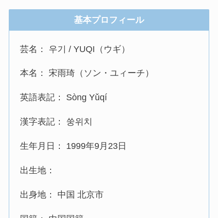
基本プロフィール
芸名： 우기 / YUQI（ウギ）
本名： 宋雨琦（ソン・ユィーチ）
英語表記： Sòng Yǔqí
漢字表記： 쑹위치
生年月日： 1999年9月23日
出生地：
出身地： 中国 北京市