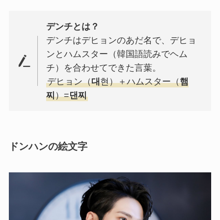
デンチとは？
デンチはデヒョンのあだ名で、デヒョ
ンとハムスター（韓国語読みでヘム
チ）を合わせてできた言葉。
デヒョン（
대
현）＋ハムスター（
햄
찌
）=
댄찌
ドンハンの絵文字