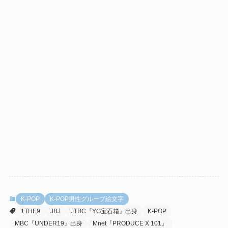
K-POP
K-POP男性グループ絵文字
1THE9
JBJ
JTBC『YG宝石箱』出身
K-POP
MBC『UNDER19』出身
Mnet『PRODUCE X 101』