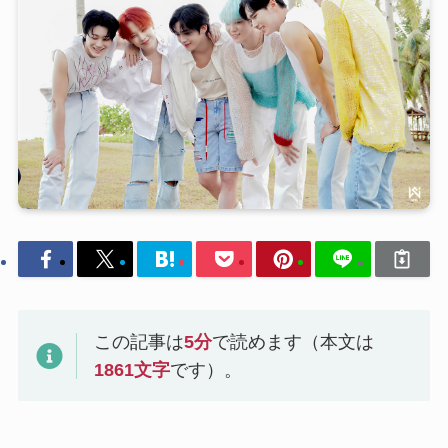
この記事は
5
分
で読めます（本文は
1861
文字
です）。