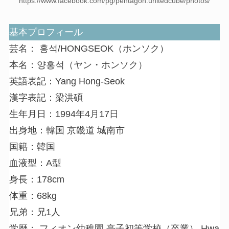
https://www.facebook.com/pg/pentagon.unitedcube/photos/
基本プロフィール
芸名： 홍석/HONGSEOK（ホンソク）
本名：양홍석（ヤン・ホンソク）
英語表記：Yang Hong-Seok
漢字表記：梁洪碩
生年月日：1994年4月17日
出身地：韓国 京畿道 城南市
国籍：韓国
血液型：A型
身長：178cm
体重：68kg
兄弟：兄1人
学歴： フィオン幼稚園,亭子初等学校（卒業）,Hwa