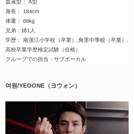
血液型： A型
身長： 184cm
体重： 68kg
兄弟：姉1人
学歴： 南漢江小学校（卒業）,角里中學校（卒業）,
高校卒業学歴検定試験（合格）
グループでの担当：サブボーカル
여원/YEOONE（ヨウォン）