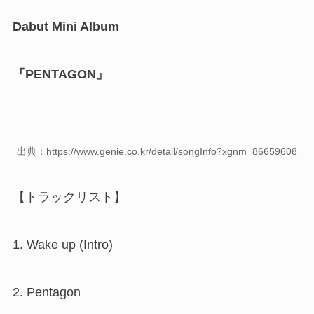
Dabut Mini Album
『PENTAGON』
出典：https://www.genie.co.kr/detail/songInfo?xgnm=86659608
【トラックリスト】
1. Wake up (Intro)
2. Pentagon