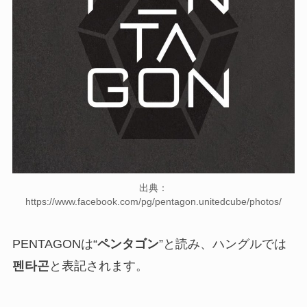
出典：
https://www.facebook.com/pg/pentagon.unitedcube/photos/
PENTAGONは“
ペンタゴン
”と読み、ハングルでは
펜타곤
と表記されます。