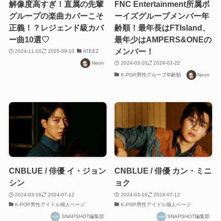
解像度高すぎ！直属の先輩
FNC Entertainment所属ボ
グループの楽曲カバーこそ
ーイズグループメンバー年
正義！？レジェンド級カバ
齢順！最年長はFTIsland、
ー曲10選♡
最年少はAMPERS&ONEの
メンバー！
2024-11-10
2025-09-10
ATEEZ
Neon
2024-03-20
2024-03-22
K-POP男性グループ年齢順
Neon
CNBLUE / 俳優 イ・ジョン
CNBLUE / 俳優 カン・ミニ
シン
ョク
2024-03-16
2024-07-12
2024-03-16
2024-07-12
K-POP男性アイドル個人ページ
K-POP男性アイドル個人ページ
SNAPSHOT編集部
SNAPSHOT編集部