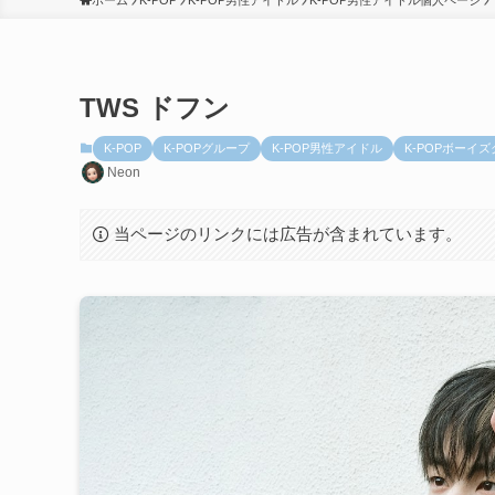
ホーム
K-POP
K-POP男性アイドル
K-POP男性アイドル個人ページ
TWS ドフン
K-POP
K-POPグループ
K-POP男性アイドル
K-POPボーイ
Neon
当ページのリンクには広告が含まれています。