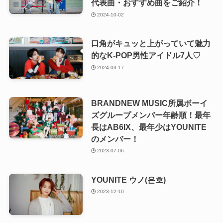
代表曲・おすすめ曲をご紹介！
2024-10-02
口角がキュッと上がっていて魅力
的なK-POP男性アイドル7人♡
2024-03-17
BRANDNEW MUSIC所属ボーイ
ズグループメンバー年齢順！最年
長はAB6IX、最年少はYOUNITE
のメンバー！
2023-07-06
YOUNITE ウノ(은호)
2023-12-10