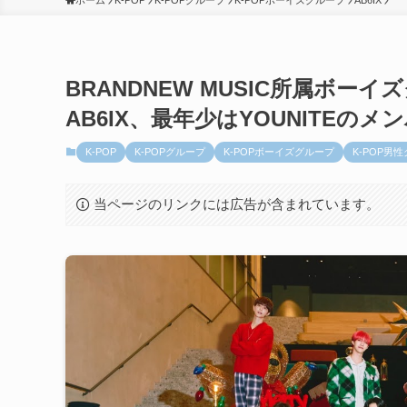
ホーム
K-POP
K-POPグループ
K-POPボーイズグループ
AB6IX
BRANDNEW MUSIC所属ボ
AB6IX、最年少はYOUNITEのメ
K-POP
K-POPグループ
K-POPボーイズグループ
K-POP男
当ページのリンクには広告が含まれています。