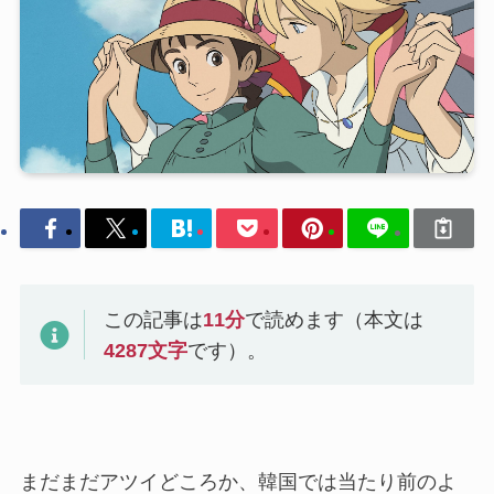
この記事は
11
分
で読めます（本文は
4287
文字
です）。
まだまだアツイどころか、韓国では当たり前のよ