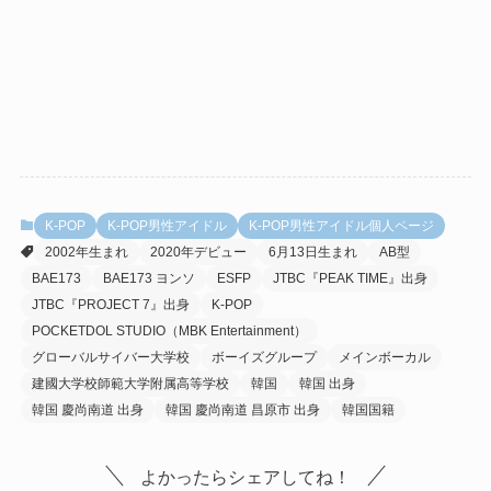
K-POP
K-POP男性アイドル
K-POP男性アイドル個人ページ
2002年生まれ
2020年デビュー
6月13日生まれ
AB型
BAE173
BAE173 ヨンソ
ESFP
JTBC『PEAK TIME』出身
JTBC『PROJECT 7』出身
K-POP
POCKETDOL STUDIO（MBK Entertainment）
グローバルサイバー大学校
ボーイズグループ
メインボーカル
建國大学校師範大学附属高等学校
韓国
韓国 出身
韓国 慶尚南道 出身
韓国 慶尚南道 昌原市 出身
韓国国籍
よかったらシェアしてね！