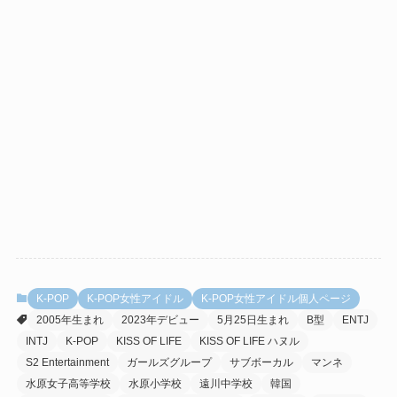
K-POP
K-POP女性アイドル
K-POP女性アイドル個人ページ
2005年生まれ
2023年デビュー
5月25日生まれ
B型
ENTJ
INTJ
K-POP
KISS OF LIFE
KISS OF LIFE ハヌル
S2 Entertainment
ガールズグループ
サブボーカル
マンネ
水原女子高等学校
水原小学校
遠川中学校
韓国