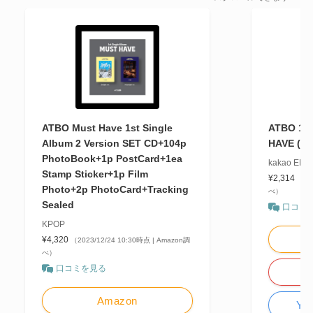
ATBO Must Have 1st Single
ATBO 1st
Album 2 Version SET CD+104p
HAVE (L
PhotoBook+1p PostCard+1ea
kakao EN
Stamp Sticker+1p Film
¥2,314
（20
Photo+2p PhotoCard+Tracking
べ）
Sealed
口コミ
KPOP
¥4,320
（2023/12/24 10:30時点 | Amazon調
べ）
口コミを見る
Amazon
Y