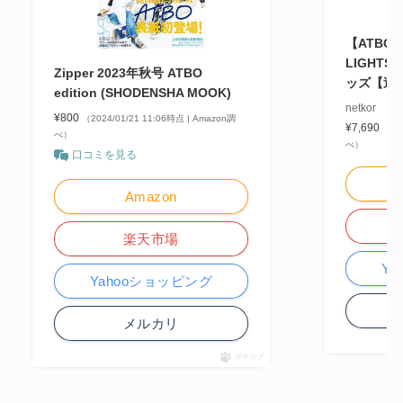
【ATBO】
LIGHTS
Zipper 2023年秋号 ATBO
ッズ【送
edition (SHODENSHA MOOK)
netkor
¥800
（2024/01/21 11:06時点 | Amazon調
¥7,690
（20
べ）
べ）
口コミを見る
Amazon
楽天市場
Y
Yahooショッピング
メルカリ
ポチップ