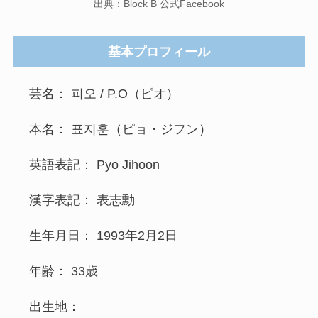
出典：Block B 公式Facebook
基本プロフィール
芸名： 피오 / P.O（ピオ）
本名： 표지훈（ピョ・ジフン）
英語表記： Pyo Jihoon
漢字表記： 表志勳
生年月日： 1993年2月2日
年齢： 33歳
出生地：