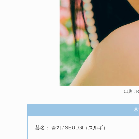
出典：Red
基
芸名： 슬기 / SEULGI（スルギ）