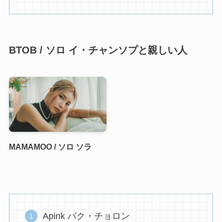
BTOB / ソロ イ・チャンソプと親しい人
MAMAMOO / ソロ ソラ
Apink パク・チョロン