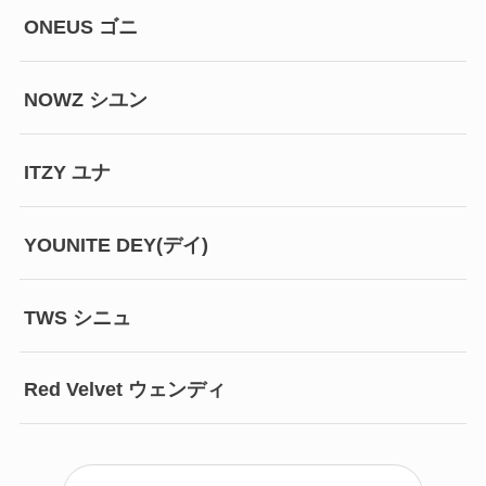
ONEUS ゴニ
NOWZ シユン
ITZY ユナ
YOUNITE DEY(デイ)
TWS シニュ
Red Velvet ウェンディ