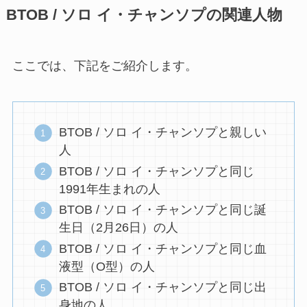
BTOB / ソロ イ・チャンソプの関連人物
ここでは、下記をご紹介します。
BTOB / ソロ イ・チャンソプと親しい
人
BTOB / ソロ イ・チャンソプと同じ
1991年生まれの人
BTOB / ソロ イ・チャンソプと同じ誕
生日（2月26日）の人
BTOB / ソロ イ・チャンソプと同じ血
液型（O型）の人
BTOB / ソロ イ・チャンソプと同じ出
身地の人