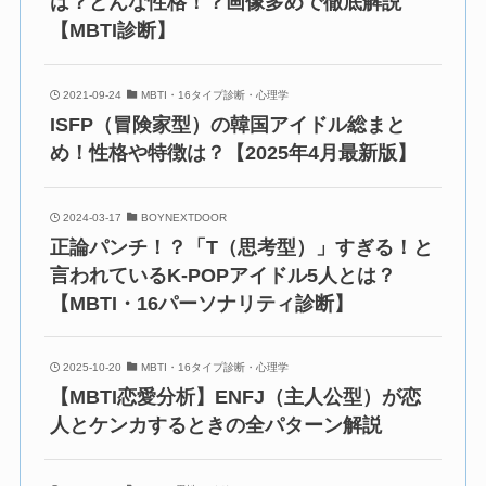
は？どんな性格！？画像多めで徹底解説
【MBTI診断】
2021-09-24
MBTI・16タイプ診断・心理学
ISFP（冒険家型）の韓国アイドル総まと
め！性格や特徴は？【2025年4月最新版】
2024-03-17
BOYNEXTDOOR
正論パンチ！？「T（思考型）」すぎる！と
言われているK-POPアイドル5人とは？
【MBTI・16パーソナリティ診断】
2025-10-20
MBTI・16タイプ診断・心理学
【MBTI恋愛分析】ENFJ（主人公型）が恋
人とケンカするときの全パターン解説