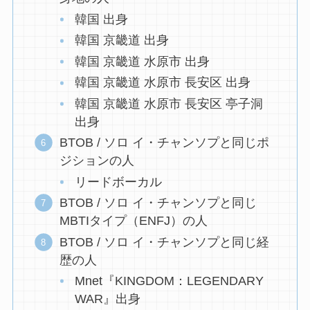
韓国 出身
韓国 京畿道 出身
韓国 京畿道 水原市 出身
韓国 京畿道 水原市 長安区 出身
韓国 京畿道 水原市 長安区 亭子洞
出身
BTOB / ソロ イ・チャンソプと同じポ
ジションの人
リードボーカル
BTOB / ソロ イ・チャンソプと同じ
MBTIタイプ（ENFJ）の人
BTOB / ソロ イ・チャンソプと同じ経
歴の人
Mnet『KINGDOM：LEGENDARY
WAR』出身