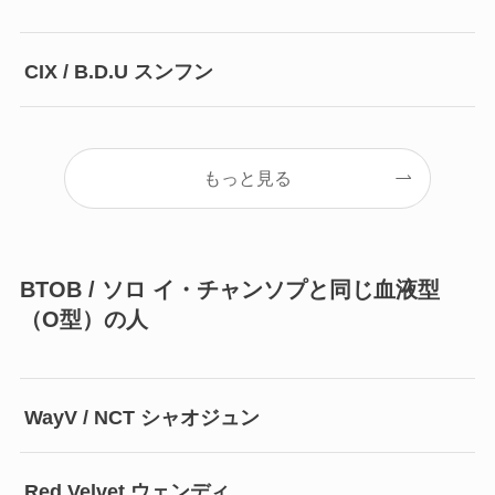
CIX / B.D.U スンフン
もっと見る
BTOB / ソロ イ・チャンソプと同じ血液型
（O型）の人
WayV / NCT シャオジュン
Red Velvet ウェンディ