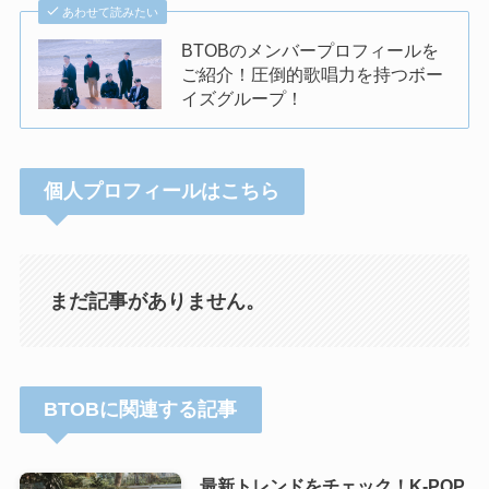
あわせて読みたい
BTOBのメンバープロフィールを
ご紹介！圧倒的歌唱力を持つボー
イズグループ！
個人プロフィールはこちら
まだ記事がありません。
BTOBに関連する記事
最新トレンドをチェック！K-POP