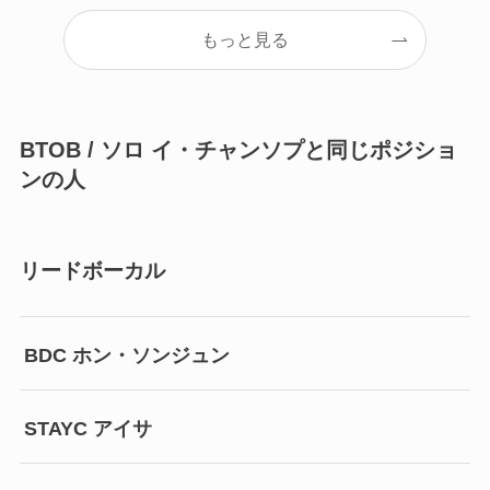
もっと見る
BTOB / ソロ イ・チャンソプと同じポジショ
ンの人
リードボーカル
BDC ホン・ソンジュン
STAYC アイサ