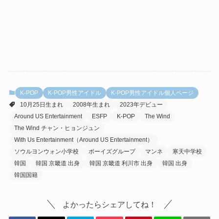
K-POP
K-POP男性アイドル
K-POP男性アイドル個人ページ
10月25日生まれ
2008年生まれ
2023年デビュー
Around US Entertainment
ESFP
K-POP
The Wind
The Wind チャン・ヒョンジュン
With Us Entertainment（Around US Entertainment）
ソウルヨンウォン小学校
ボーイズグループ
マンネ
寒天中学校
韓国
韓国 京畿道 出身
韓国 京畿道 利川市 出身
韓国 出身
韓国国籍
よかったらシェアしてね！