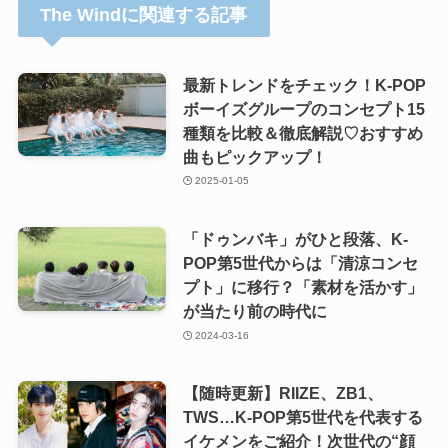
The Windに関連する記事
最新トレンドをチェック！K-POP
ボーイズグループのコンセプト15
種類を比較＆徹底解説♡おすすめ
曲もピックアップ！
2025-01-05
「ドゥンバキ」がひと段落、K-
POP第5世代からは「清涼コンセ
プト」に移行？「素材を活かす」
が当たり前の時代に
2024-03-16
【随時更新】RIIZE、ZB1、
TWS…K-POP第5世代を代表する
イケメンをご紹介！次世代の“顔