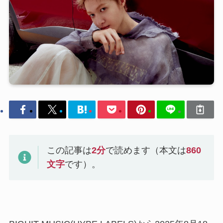
この記事は
2
分
で読めます（本文は
860
文字
です）。