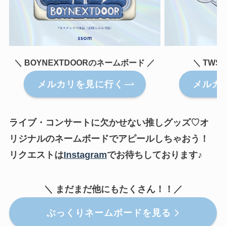
＼ BOYNEXTDOORのネームボード ／
＼ TW
メルカリを見に行く
メルカ
ライブ・コンサートに欠かせない推しグッズ♡オ
リジナルのネームボードでアピールしちゃおう！
リクエストは
Instagram
でお待ちしております♪
＼ まだまだ他にもたくさん！！／
ぷっくりネームボードを見る