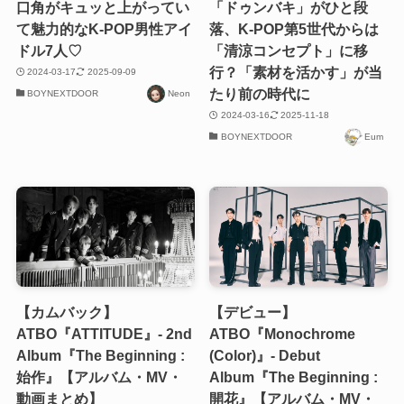
口角がキュッと上がってい
「ドゥンバキ」がひと段
て魅力的なK-POP男性アイ
落、K-POP第5世代からは
ドル7人♡
「清涼コンセプト」に移
行？「素材を活かす」が当
2024-03-17
2025-09-09
たり前の時代に
BOYNEXTDOOR
Neon
2024-03-16
2025-11-18
BOYNEXTDOOR
Eum
【カムバック】
【デビュー】
ATBO『ATTITUDE』- 2nd
ATBO『Monochrome
Album『The Beginning :
(Color)』- Debut
始作』【アルバム・MV・
Album『The Beginning :
動画まとめ】
開花』【アルバム・MV・