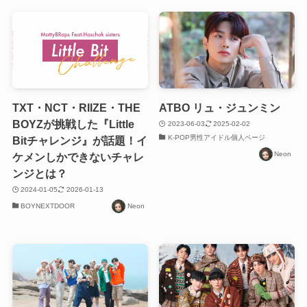
TXT・NCT・RIIZE・THE
ATBO リュ・ジュンミン
BOYZが挑戦した『Little
2023-06-03
2025-02-02
K-POP男性アイドル個人ページ
Bitチャレンジ』が話題！イ
Neon
ケメンしかできないチャレ
ンジとは？
2024-01-05
2026-01-13
BOYNEXTDOOR
Neon