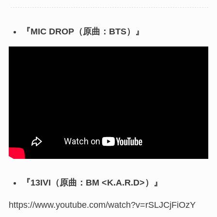
『MIC DROP（原曲：BTS）』
『13IVI（原曲：BM <K.A.R.D>）』
https://www.youtube.com/watch?v=rSLJCjFiOzY