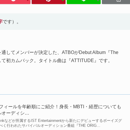
字
です）。
してメンバーが決定した、ATBOがDebut Album『The
リリースして初カムバック。タイトル曲は『ATTITUDE』です。
ロフィールを年齢順にご紹介！身長・MBTI・経歴についても
ルオーディシ…
Apinkなどが所属するIST Entertainmentから新たにデビューするボーイズグ
く行われたサバイバルオーディション番組『THE ORIG…