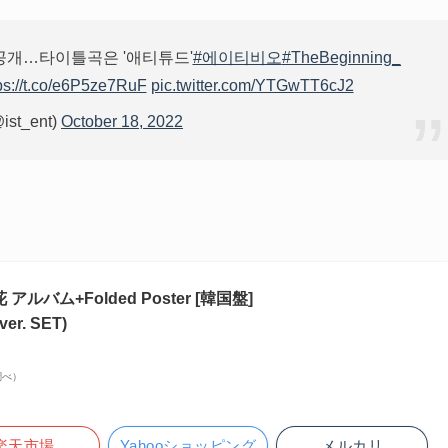
트 공개…타이틀곡은 '애티튜드'
#에이티비오
#TheBeginning_
ps://t.co/e6P5ze7RuF
pic.twitter.com/YTGwTT6cJ2
@ist_ent)
October 18, 2022
 開花 アルバム+Folded Poster [韓国盤]
er. SET)
n調べ）
楽天市場
Yahooショッピング
メルカリ