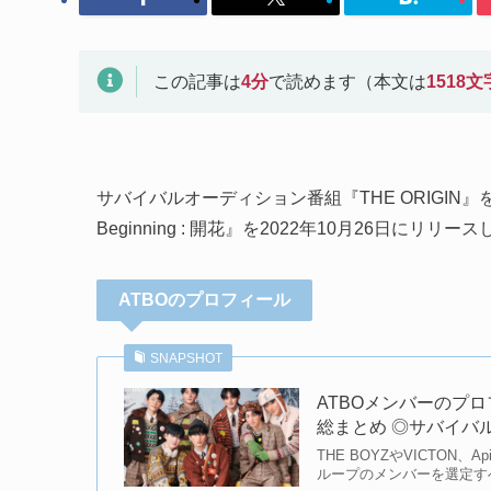
この記事は
4
分
で読めます（本文は
1518
文
サバイバルオーディション番組『THE ORIGIN』を通
Beginning : 開花』を2022年10月26日に
ATBOのプロフィール
SNAPSHOT
ATBOメンバーのプ
総まとめ ◎サバイバ
THE BOYZやVICTON、
ループのメンバーを選定すべ