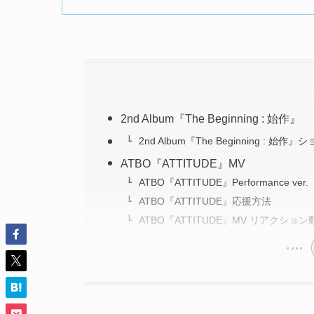
2nd Album『The Beginning : 始作』
2nd Album『The Beginning : 始作
ATBO『ATTITUDE』MV
ATBO『ATTITUDE』Performance ver.
ATBO『ATTITUDE』応援方法
ATBO『ATTITUDE』MV リアクション