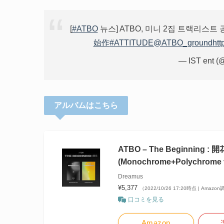
[
#ATBO
뉴스] ATBO, 미니 2집 트랙리스
始作
#ATTITUDE
@ATBO_ground
htt
— IST ent (
アルバムはこちら
ATBO – The Beginning :
(Monochrome+Polychrome v
Dreamus
¥5,377
（2022/10/26 17:20時点 | Amazo
口コミを見る
Amazon