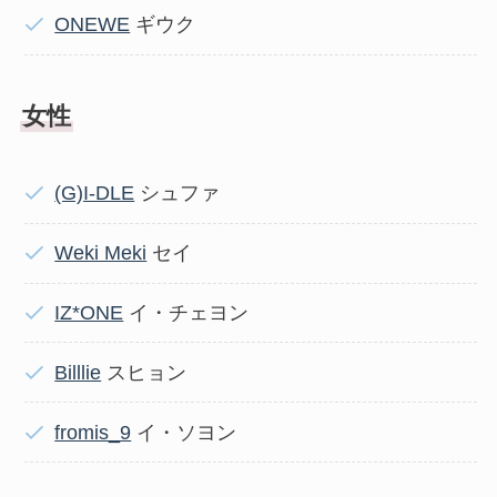
ONEWE
ギウク
女性
(G)I-DLE
シュファ
Weki Meki
セイ
IZ*ONE
イ・チェヨン
Billlie
スヒョン
fromis_9
イ・ソヨン