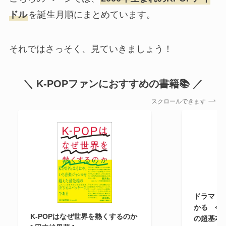
ドル
を誕生月順にまとめています。
それではさっそく、見ていきましょう！
＼ K-POPファンにおすすめの書籍📚 ／
スクロールできます
ドラマ・文
かる 今
K-POPはなぜ世界を熱くするのか
の超基本