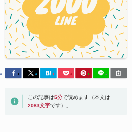
この記事は
5
分
で読めます（本文は
2083
文字
です）。