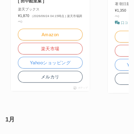
[ 田中絵里菜 ]
著:朝日新
楽天ブックス
¥1,350
（20
¥1,870
（2026/06/24 04:15時点 | 楽天市場調
べ）
べ）
口コミ
Amazon
楽天市場
Yahooショッピング
Y
メルカリ
ポチップ
1月