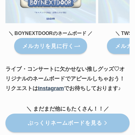
＼ BOYNEXTDOORのネームボード ／
＼ TW
メルカリを見に行く
メルカ
ライブ・コンサートに欠かせない推しグッズ♡オ
リジナルのネームボードでアピールしちゃおう！
リクエストは
Instagram
でお待ちしております♪
＼ まだまだ他にもたくさん！！／
ぷっくりネームボードを見る