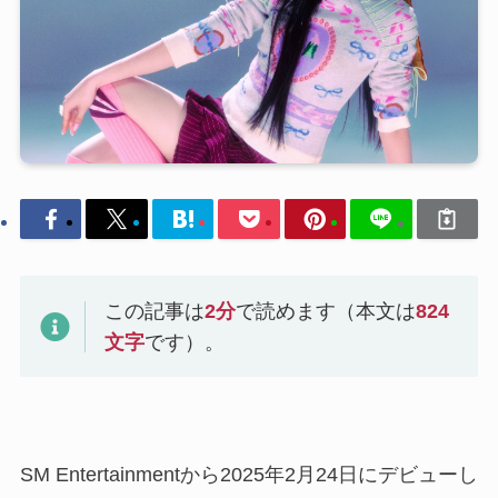
この記事は
2
分
で読めます（本文は
824
文字
です）。
SM Entertainmentから2025年2月24日にデビューし