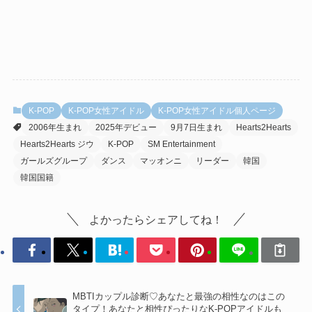
K-POP
K-POP女性アイドル
K-POP女性アイドル個人ページ
2006年生まれ
2025年デビュー
9月7日生まれ
Hearts2Hearts
Hearts2Hearts ジウ
K-POP
SM Entertainment
ガールズグループ
ダンス
マッオンニ
リーダー
韓国
韓国国籍
よかったらシェアしてね！
MBTIカップル診断♡あなたと最強の相性なのはこの
タイプ！あなたと相性ぴったりなK-POPアイドルも