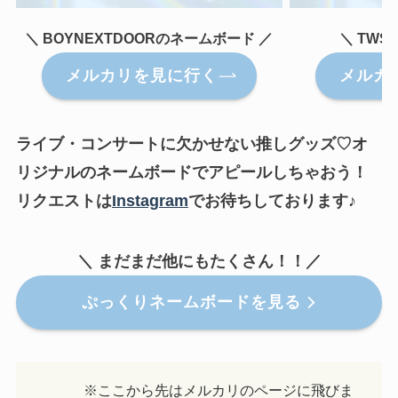
＼ BOYNEXTDOORのネームボード ／
＼ TW
メルカリを見に行く
メルカ
ライブ・コンサートに欠かせない推しグッズ♡オ
リジナルのネームボードでアピールしちゃおう！
リクエストは
Instagram
でお待ちしております♪
＼ まだまだ他にもたくさん！！／
ぷっくりネームボードを見る
※ここから先はメルカリのページに飛びま