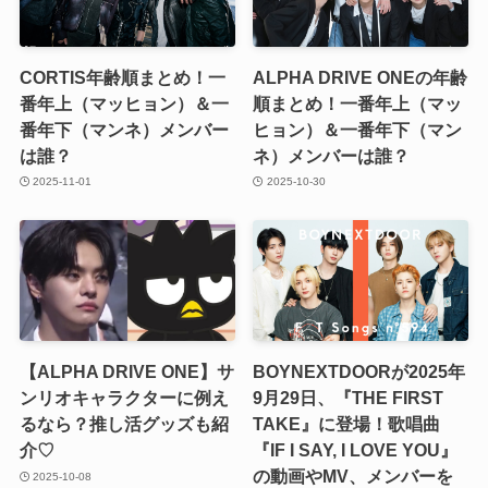
CORTIS年齢順まとめ！一
ALPHA DRIVE ONEの年齢
番年上（マッヒョン）＆一
順まとめ！一番年上（マッ
番年下（マンネ）メンバー
ヒョン）＆一番年下（マン
は誰？
ネ）メンバーは誰？
2025-11-01
2025-10-30
【ALPHA DRIVE ONE】サ
BOYNEXTDOORが2025年
ンリオキャラクターに例え
9月29日、『THE FIRST
るなら？推し活グッズも紹
TAKE』に登場！歌唱曲
介♡
『IF I SAY, I LOVE YOU』
の動画やMV、メンバーを
2025-10-08