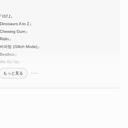
ISTJ』
saurs A to Z』
ewing Gum』
idin』
 (Glitch Mode)』
eatbox』
e Go Up』
もっと見る