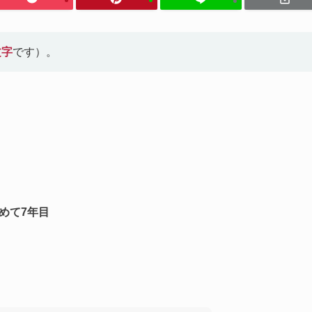
文字
です）。
始めて7年目