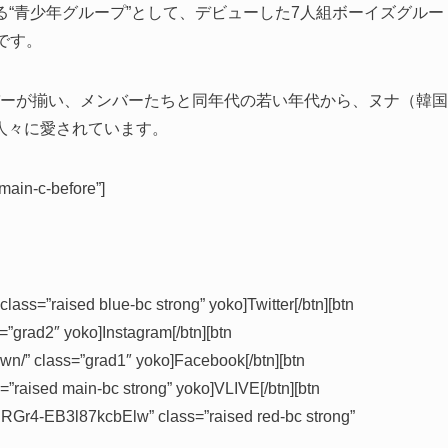
きる“青少年グループ”として、デビューした7人組ボーイズグルー
です。
バーが揃い、メンバーたちと同年代の若い年代から、ヌナ（韓国
人々に愛されています。
 main-c-before”]
ass=”raised blue-bc strong” yoko]Twitter[/btn][btn
=”grad2″ yoko]Instagram[/btn][btn
/” class=”grad1″ yoko]Facebook[/btn][btn
=”raised main-bc strong” yoko]VLIVE[/btn][btn
Gr4-EB3l87kcbElw” class=”raised red-bc strong”