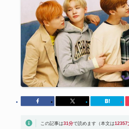
この記事は
31
分
で読めます（本文は
12357