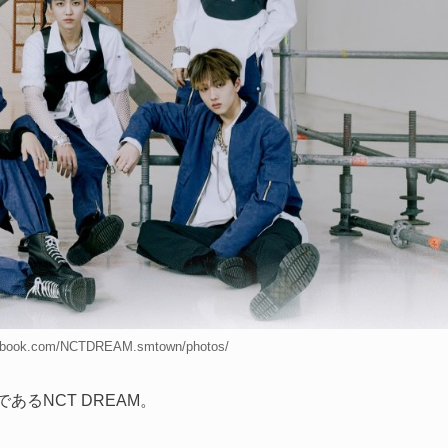
book.com/NCTDREAM.smtown/photos/
プであるNCT DREAM。