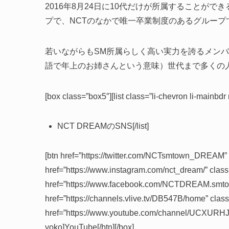
2016年8月24日に10代だけが所属することがで
プで、NCTのなかで唯一卒業制度のあるグループ
若いながらもSM所属らしく高い実力を誇るメン
語で年上のお姉さんという意味）世代まで多くの
[box class=”box5″][list class=”li-chevron li-mainbdr
NCT DREAMのSNS[/list]
[btn href=”https://twitter.com/NCTsmtown_DREAM” cl
href=”https://www.instagram.com/nct_dream/” class
href=”https://www.facebook.com/NCTDREAM.smtown
href=”https://channels.vlive.tv/DB547B/home” class
href=”https://www.youtube.com/channel/UCXURHJR
yoko]YouTube[/btn][/box]