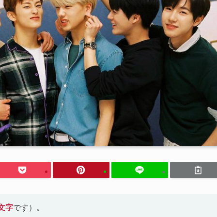
文字
です）。