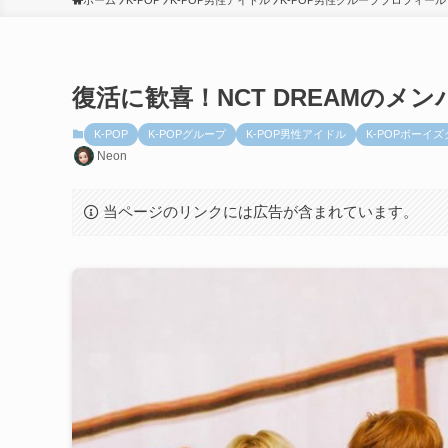
ホーム
K-POP
K-POP男性アイドル
K-POP男性グループプロフィール
復活に歓喜！NCT DREAMのメ
K-POP
K-POPグループ
K-POP男性アイドル
K-POPボーイ
Neon
当ページのリンクには広告が含まれています。