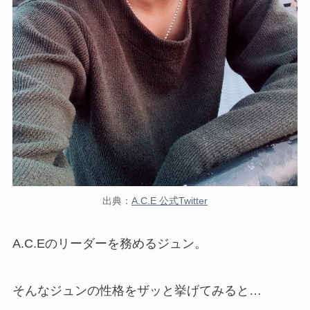
出典：
A.C.E 公式Twitter
A.C.Eのリーダーを務めるジュン。
そんなジュンの性格をザッと挙げてみると
…