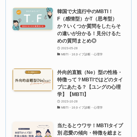
韓国で大流行中のMBTI！
F（感情型）かT（思考型）
か？いくつか質問をしたらそ
の違いが分かる！見分けるた
めの質問まとめ◎
2023-05-28
MBTI・16タイプ診断・心理学
外向的直観（Ne）型の性格・
特徴って？MBTIではどのタイ
プにあたる？【ユングの心理
学】【MBTI】
2023-10-28
MBTI・16タイプ診断・心理学
当たるとウワサ！MBTIタイプ
別 恋愛の傾向・特徴を総まと