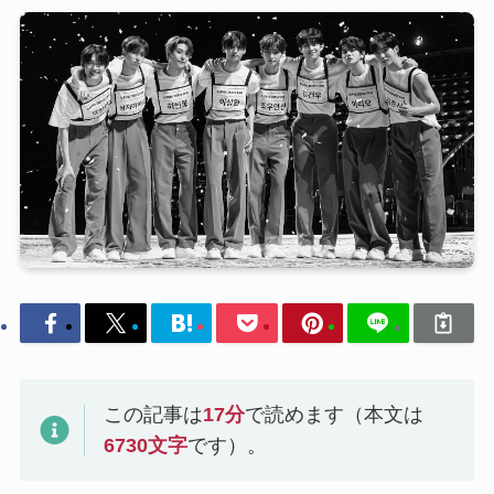
この記事は
17
分
で読めます（本文は
6730
文字
です）。