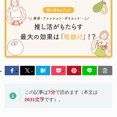
この記事は
7
分
で読めます（本文は
2631
文字
です）。