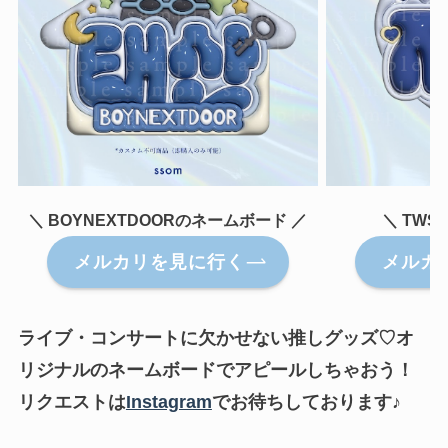
＼ BOYNEXTDOORのネームボード ／
＼ TW
メルカリを見に行く
メルカ
ライブ・コンサートに欠かせない推しグッズ♡オ
リジナルのネームボードでアピールしちゃおう！
リクエストは
Instagram
でお待ちしております♪