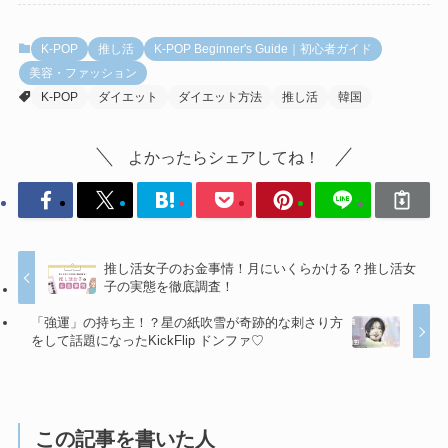
K-POP
推し活
K-POP Beginner's Guide｜初心者ガイド
美容・ファッション
K-POP
ダイエット
ダイエット方法
推し活
韓国
よかったらシェアしてね！
推し活女子のお金事情！月にいくらかける？推し活女
子の実態を徹底調査！
「強運」の持ち主！？星の紙吹雪が奇跡的な刺さり方
をして話題になったKickFlip ドンファ♡
この記事を書いた人