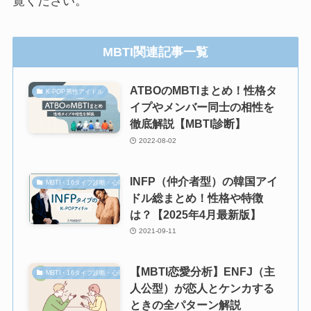
覧ください。
MBTI関連記事一覧
ATBOのMBTIまとめ！性格タ
K-POP男性アイドル
イプやメンバー同士の相性を
徹底解説【MBTI診断】
2022-08-02
INFP（仲介者型）の韓国アイ
MBTI・16タイプ診断・心理学
ドル総まとめ！性格や特徴
は？【2025年4月最新版】
2021-09-11
【MBTI恋愛分析】ENFJ（主
MBTI・16タイプ診断・心理学
人公型）が恋人とケンカする
ときの全パターン解説