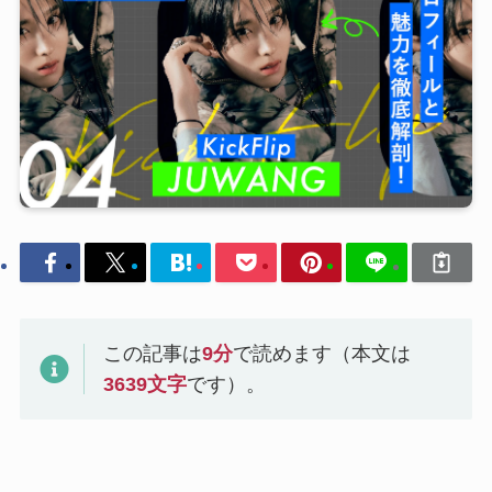
この記事は
9
分
で読めます（本文は
3639
文字
です）。