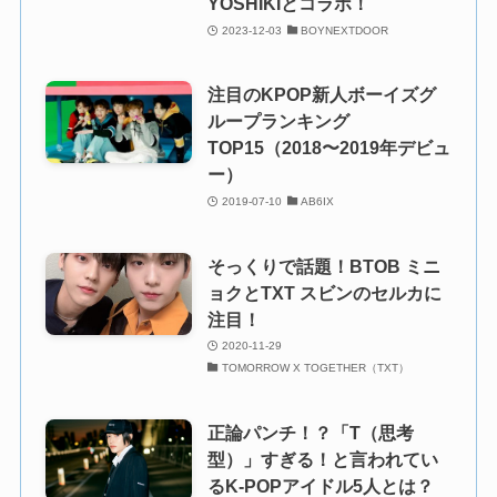
YOSHIKIとコラボ！
2023-12-03
BOYNEXTDOOR
注目のKPOP新人ボーイズグ
ループランキング
TOP15（2018〜2019年デビュ
ー）
2019-07-10
AB6IX
そっくりで話題！BTOB ミニ
ョクとTXT スビンのセルカに
注目！
2020-11-29
TOMORROW X TOGETHER（TXT）
正論パンチ！？「T（思考
型）」すぎる！と言われてい
るK-POPアイドル5人とは？