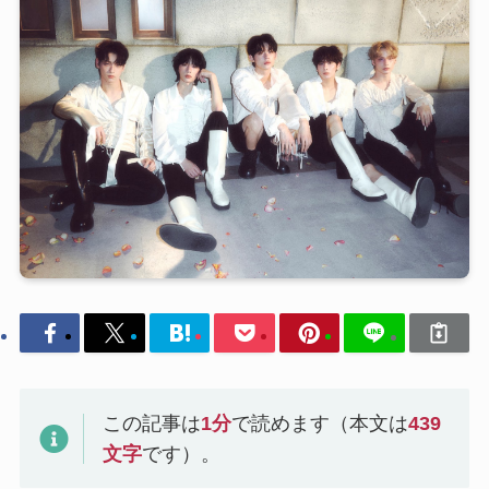
この記事は
1
分
で読めます（本文は
439
文字
です）。