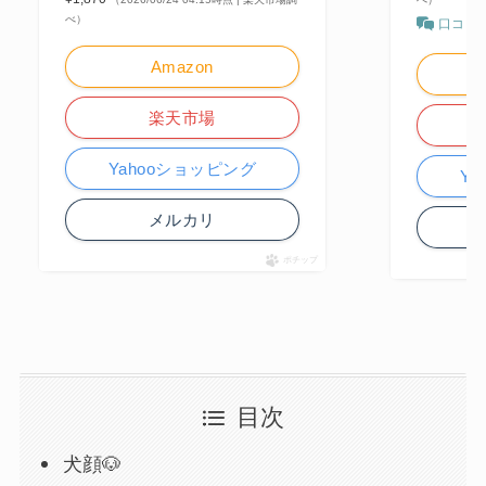
べ）
口コミ
Amazon
楽天市場
Yahooショッピング
Y
メルカリ
ポチップ
目次
犬顔🐶