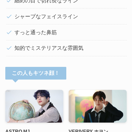
細めの目で切れ長なライン
シャープなフェイスライン
すっと通った鼻筋
知的でミステリアスな雰囲気
この人もキツネ顔！
ASTRO MJ
VERIVERY ホヨン