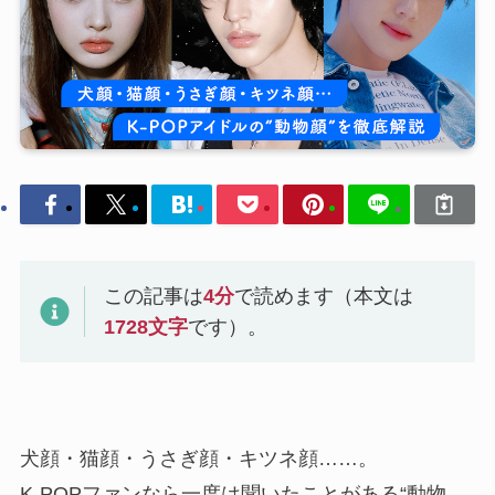
この記事は
4
分
で読めます（本文は
1728
文字
です）。
犬顔・猫顔・うさぎ顔・キツネ顔……。
K-POPファンなら一度は聞いたことがある“動物