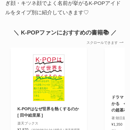
ぎ顔・キツネ顔でよく名前が挙がるK-POPアイド
ルをタイプ別に紹介していきます♡
＼ K-POPファンにおすすめの書籍📚 ／
スクロールできます
ドラマ・文
かる 今
K-POPはなぜ世界を熱くするのか
の超基本
[ 田中絵里菜 ]
著:朝日新
楽天ブックス
¥1,350
（20
¥1,870
（2026/06/24 04:15時点 | 楽天市場調
べ）