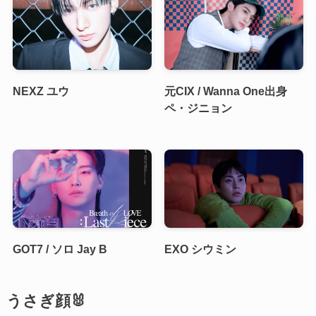
NEXZ ユウ
元CIX / Wanna One出身
ペ・ジニョン
GOT7 / ソロ Jay B
EXO シウミン
うさぎ顔🐰