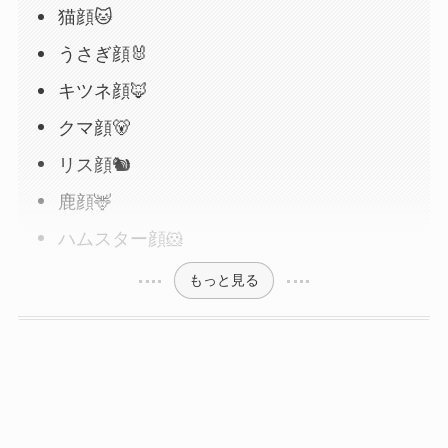
猫顔🐱
うさぎ顔🐰
キツネ顔🦊
クマ顔🐻
リス顔🐿️
鹿顔🦌
ハムスター顔🐹
もっと見る