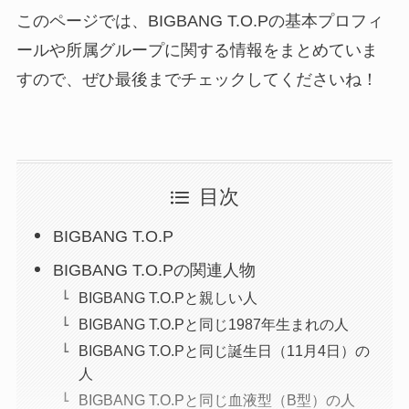
このページでは、BIGBANG T.O.Pの基本プロフィ
ールや所属グループに関する情報をまとめていま
すので、ぜひ最後までチェックしてくださいね！
目次
BIGBANG T.O.P
BIGBANG T.O.Pの関連人物
BIGBANG T.O.Pと親しい人
BIGBANG T.O.Pと同じ1987年生まれの人
BIGBANG T.O.Pと同じ誕生日（11月4日）の
人
BIGBANG T.O.Pと同じ血液型（B型）の人