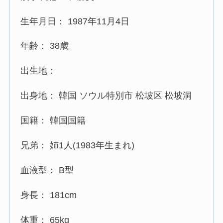
生年月日： 1987年11月4日
年齢： 38歳
出生地：
出身地： 韓国 ソウル特別市 松坡区 松坡洞
国籍： 韓国国籍
兄弟： 姉1人(1983年生まれ)
血液型： B型
身長： 181cm
体重： 65kg