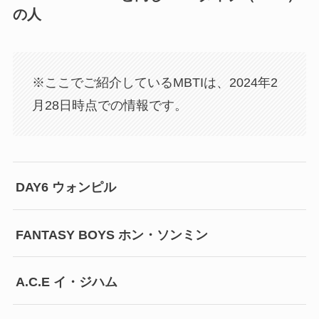
の人
※ここでご紹介しているMBTIは、2024年2
月28日時点での情報です。
DAY6 ウォンピル
FANTASY BOYS ホン・ソンミン
A.C.E イ・ジハム