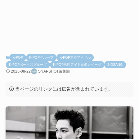
K-POP
K-POPグループ
K-POP男性アイドル
K-POPボーイズグループ
K-POP男性アイドル個人ページ
BIGBANG
2025-08-22
SNAPSHOT編集部
当ページのリンクには広告が含まれています。