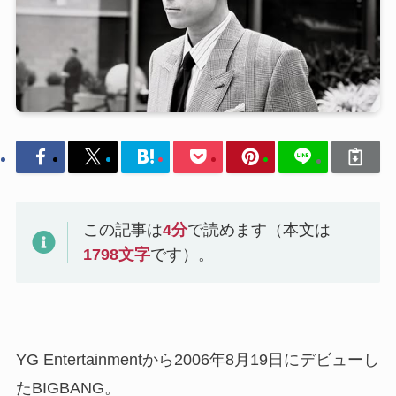
この記事は
4
分
で読めます（本文は
1798
文字
です）。
YG Entertainmentから2006年8月19日にデビューし
たBIGBANG。