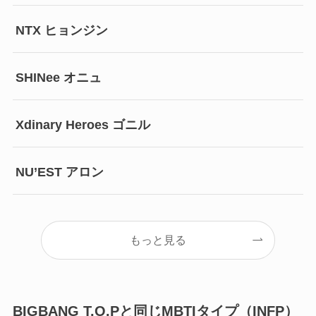
NTX ヒョンジン
SHINee オニュ
Xdinary Heroes ゴニル
NU’EST アロン
もっと見る
BIGBANG T.O.Pと同じMBTIタイプ（INFP）