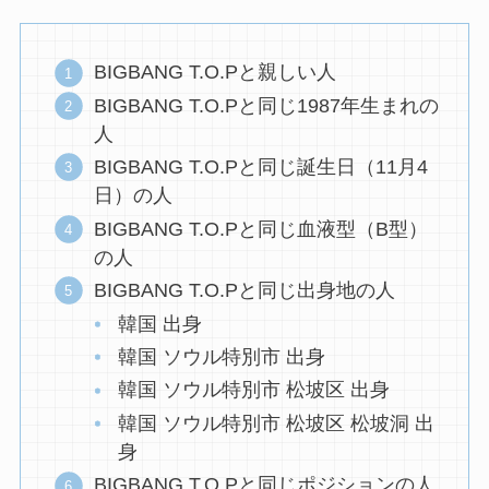
BIGBANG T.O.Pと親しい人
BIGBANG T.O.Pと同じ1987年生まれの
人
BIGBANG T.O.Pと同じ誕生日（11月4
日）の人
BIGBANG T.O.Pと同じ血液型（B型）
の人
BIGBANG T.O.Pと同じ出身地の人
韓国 出身
韓国 ソウル特別市 出身
韓国 ソウル特別市 松坡区 出身
韓国 ソウル特別市 松坡区 松坡洞 出
身
BIGBANG T.O.Pと同じポジションの人