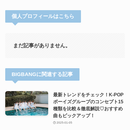
個人プロフィールはこちら
まだ記事がありません。
BIGBANGに関連する記事
最新トレンドをチェック！K-POP
ボーイズグループのコンセプト15
種類を比較＆徹底解説♡おすすめ
曲もピックアップ！
2025-01-05