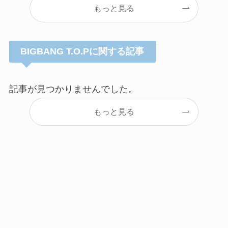
もっと見る
BIGBANG T.O.Pに関する記事
記事が見つかりませんでした。
もっと見る