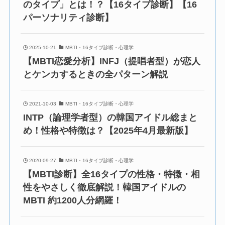
のタイプ」とは！？【16タイプ診断】【16
パーソナリティ診断】
2025-10-21
MBTI・16タイプ診断・心理学
【MBTI恋愛分析】INFJ（提唱者型）が恋人
とケンカするときの全パターン解説
2021-10-03
MBTI・16タイプ診断・心理学
INTP（論理学者型）の韓国アイドル総まと
め！性格や特徴は？【2025年4月最新版】
2020-09-27
MBTI・16タイプ診断・心理学
【MBTI診断】全16タイプの性格・特徴・相
性をやさしく徹底解説！韓国アイドルの
MBTI 約1200人分網羅！