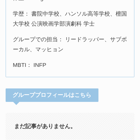
学歴： 書院中学校、ハンソル高等学校、檀国
大学校 公演映画学部演劇科 学士
グループでの担当： リードラッパー、サブボ
ーカル、マッヒョン
MBTI： INFP
グループプロフィールはこちら
まだ記事がありません。