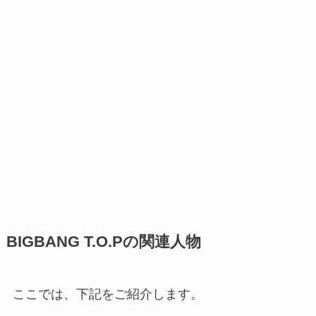
BIGBANG T.O.Pの関連人物
ここでは、下記をご紹介します。