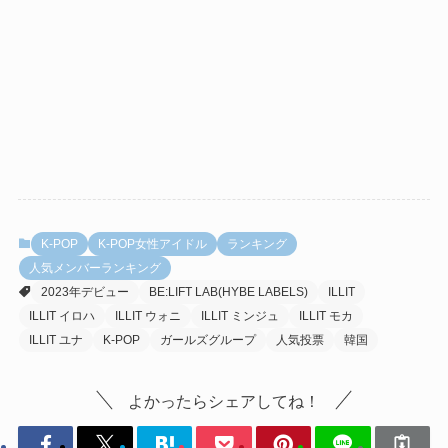
K-POP
K-POP女性アイドル
ランキング
人気メンバーランキング
2023年デビュー
BE:LIFT LAB(HYBE LABELS)
ILLIT
ILLIT イロハ
ILLIT ウォニ
ILLIT ミンジュ
ILLIT モカ
ILLIT ユナ
K-POP
ガールズグループ
人気投票
韓国
よかったらシェアしてね！