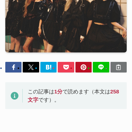
この記事は
1
分
で読めます（本文は
258
文字
です）。